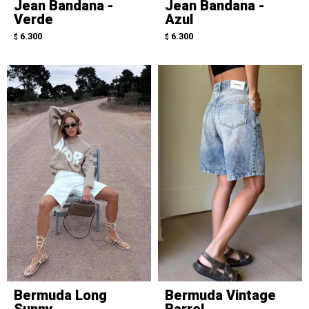
Jean Bandana -
Jean Bandana -
Verde
Azul
6.300
6.300
$
$
Bermuda Long
Bermuda Vintage
Sunny
Barrel