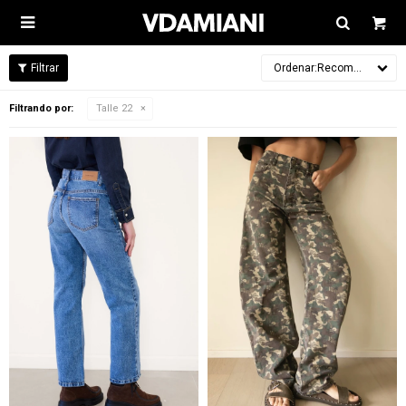

Recomendados
Filtrando por:
Talle 22