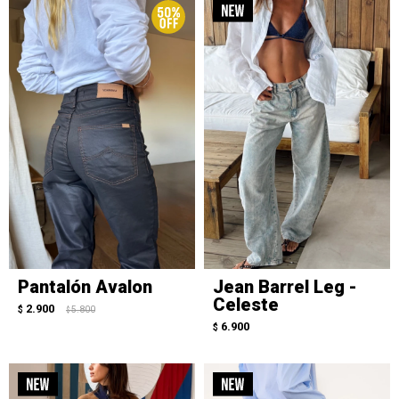
Pantalón Avalon
Jean Barrel Leg -
Celeste
2.900
$
5.800
$
6.900
$