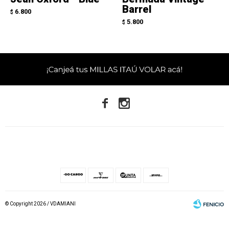
Barrel
6.800
$
5.800
$


© Copyright 2026 / VDAMIANI