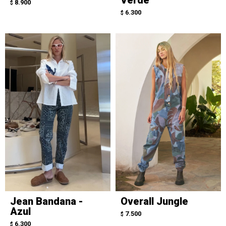
8.900
$
6.300
$
Jean Bandana -
Overall Jungle
Azul
7.500
$
6.300
$