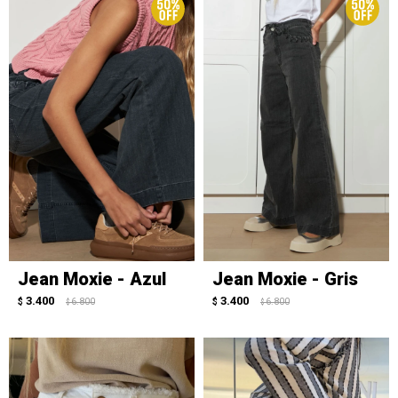
Jean Moxie - Azul
Jean Moxie - Gris
3.400
3.400
$
6.800
$
6.800
$
$