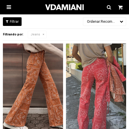

Recomendados
Filtrando por:
Jeans