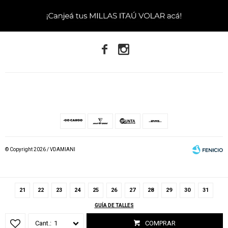


© Copyright 2026 / VDAMIANI
21
22
23
24
25
26
27
28
29
30
31
GUÍA DE TALLES
Fenicio
1
COMPRAR