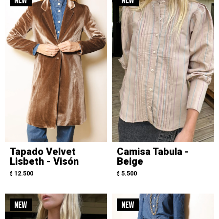
Tapado Velvet
Camisa Tabula -
Lisbeth - Visón
Beige
12.500
5.500
$
$