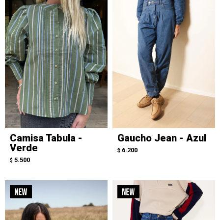
Camisa Tabula -
Gaucho Jean - Azul
Verde
6.200
$
5.500
$