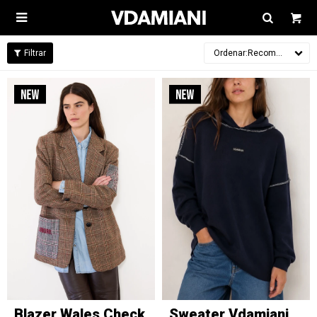

Recomendados
Blazer Wales Check
Sweater Vdamiani