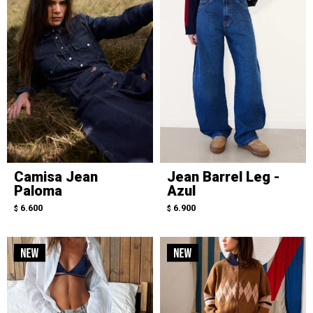
Camisa Jean
Jean Barrel Leg -
Paloma
Azul
6.600
6.900
$
$