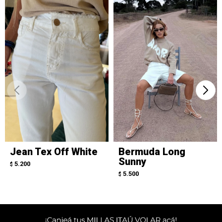
Jean Tex Off White
Bermuda Long
Sunny
5.200
$
5.500
$