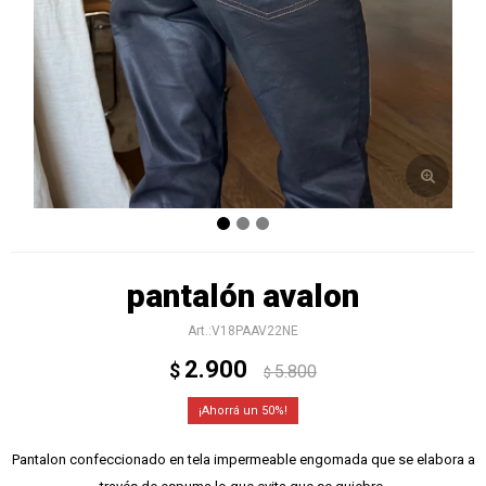
pantalón avalon
V18PAAV22NE
2.900
$
5.800
$
50
Pantalon confeccionado en tela impermeable engomada que se elabora a