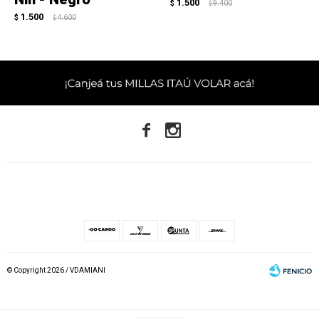
1.500
$
9.400
$
1.500
$
4.600
$


© Copyright 2026 / VDAMIANI