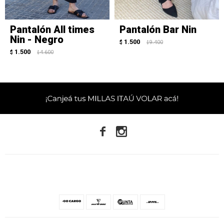
Pantalón All times
Pantalón Bar Nin
Nin - Negro
1.500
$
9.400
$
1.500
$
4.600
$

