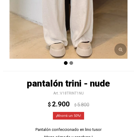
pantalón trini - nude
V18TRINT1NU
2.900
$
5.800
$
50
Pantalón confeccionado en lino tusor