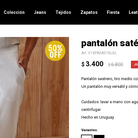
Colección
Jeans
Tejidos
Zapatos
Fiesta
Leat
pantalón saté
V18PASA01BLBL
3.400
$
6.800
$
Pantalón sastrero, tiro medio 
Un pantalón muy versátil y cóm
Cuidados: lavar a mano con agua 
centrifugar
Hecho en Uruguay
Variantes: