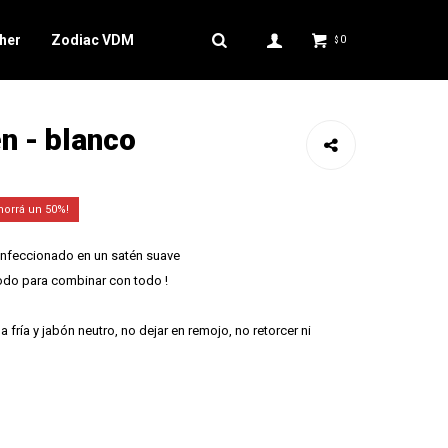
her
Zodiac VDM
0
$
n - blanco
50
confeccionado en un satén suave
odo para combinar con todo !
fría y jabón neutro, no dejar en remojo, no retorcer ni