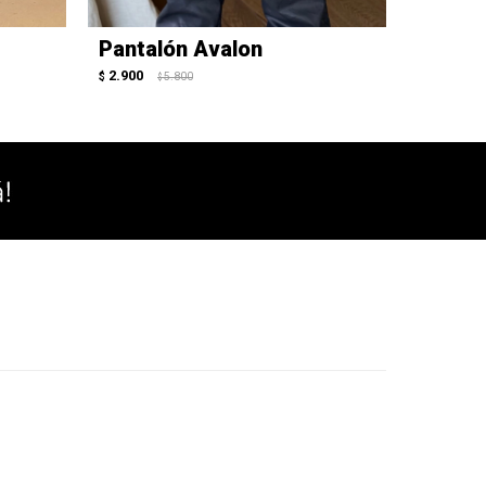
Pantalón Avalon
Pantal
2.900
3.250
$
5.800
$
$
$