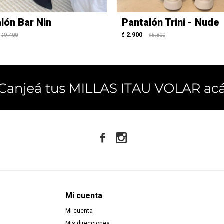
lón Bar Nin
Pantalón Trini - Nude
2.900
9.400
$
5.800
$
$


Mi cuenta
Mi cuenta
Mis direcciones