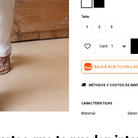
Talle:
1
2
3
1
CANJEÁ ACÁ TUS MILLAS
MÉTODOS Y COSTOS DE ENV
CARACTERÍSTICAS
Material
Saten