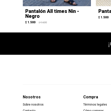
Pantalón All times Nin -
Panta
Negro
1.500
$
1.500
$
4.600
$
Nosotros
Compra
Sobre nosotros
Términos legales
Contacto
Cómo comprar