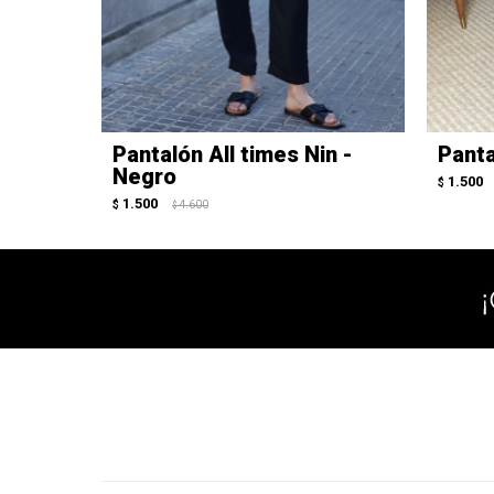
Pantalón All times Nin -
Panta
Negro
1.500
$
1.500
$
4.600
$