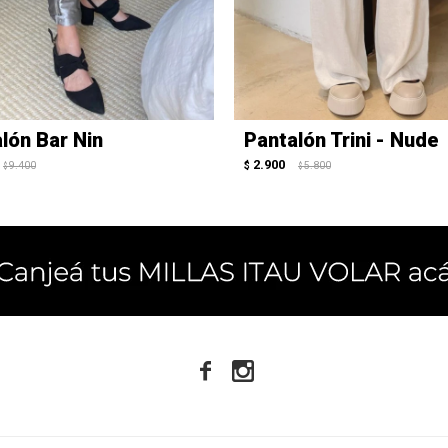
lón Bar Nin
Pantalón Trini - Nude
2.900
9.400
$
5.800
$
$

