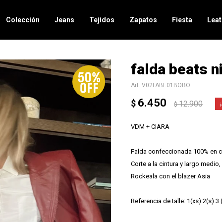
Colección
Jeans
Tejidos
Zapatos
Fiesta
Leat
falda beats n
V02FABE01BOBO
6.450
$
12.900
$
VDM + CIARA
Falda confeccionada 100% en 
Corte a la cintura y largo medio, 
Rockeala con el blazer Asia
Referencia de talle: 1(xs) 2(s) 3