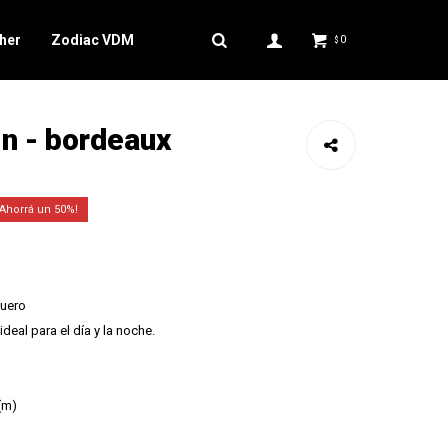
her
Zodiac VDM
0
$
in - bordeaux
50
cuero
ideal para el día y la noche.
 (m)