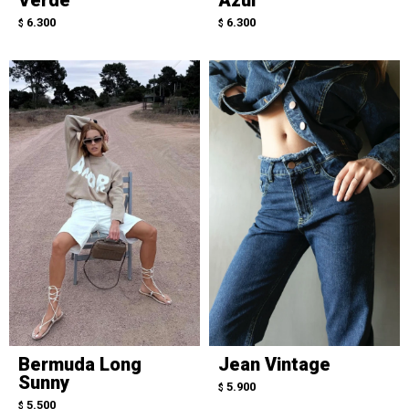
6.300
6.300
$
$
Bermuda Long
Jean Vintage
Sunny
5.900
$
5.500
$