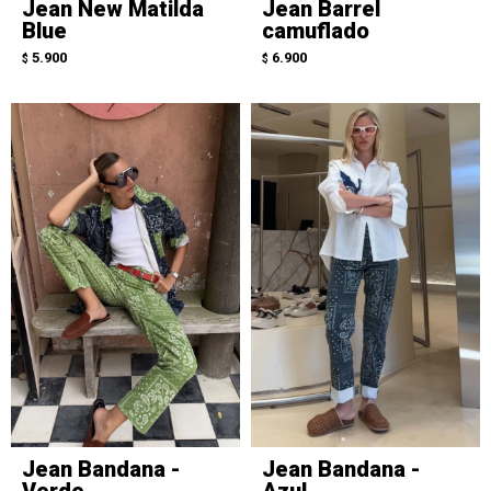
Jean New Matilda
Jean Barrel
Blue
camuflado
5.900
6.900
$
$
Jean Bandana -
Jean Bandana -
Verde
Azul