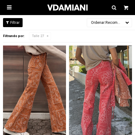

Recomendados
Filtrando por:
Talle 27