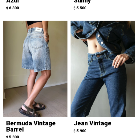
Azul
Sunny
6.300
5.500
$
$
Bermuda Vintage
Jean Vintage
Barrel
5.900
$
5.800
$