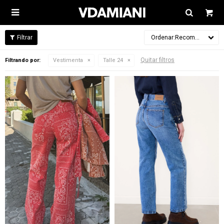

Recomendados
Quitar filtros
Filtrando por:
Vestimenta
Talle 24