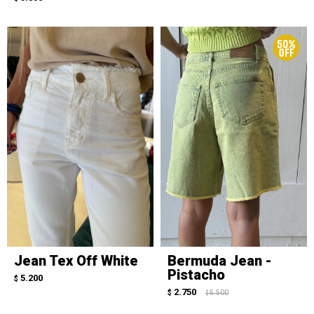
Jean Tex Off White
Bermuda Jean -
Pistacho
5.200
$
2.750
$
5.500
$