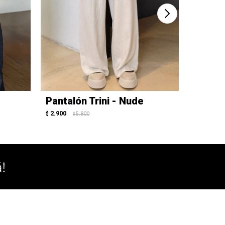
Pantalón Trini - Nude
Pantal
2.900
3.250
$
5.800
$
$
$