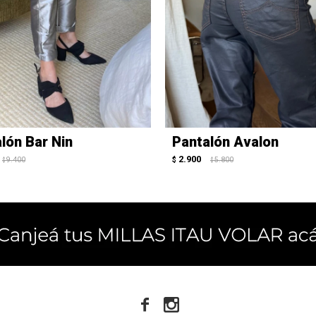
lón Bar Nin
Pantalón Avalon
2.900
9.400
$
5.800
$
$

