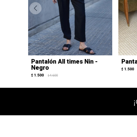
Pantalón All times Nin -
Panta
Negro
1.500
$
1.500
$
4.600
$