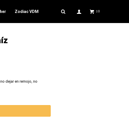
her
Zodiac VDM
0
$
íz
 no dejar en remojo, no