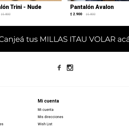
lón Trini - Nude
Pantalón Avalon
2.900
5.800
$
5.800
$
$


Mi cuenta
Mi cuenta
Mis direcciones
es
Wish List