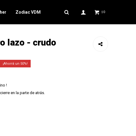
her
Zodiac VDM
0
$
o lazo - crudo
50
no !
cierre en la parte de atrás.