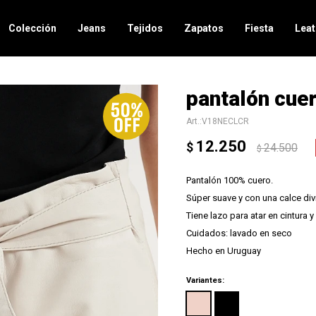
Colección
Jeans
Tejidos
Zapatos
Fiesta
Leat
pantalón cuer
V18NECLCR
12.250
$
24.500
$
Pantalón 100% cuero.
Súper suave y con una calce divi
Tiene lazo para atar en cintura y 
Cuidados: lavado en seco
Hecho en Uruguay
Variantes: