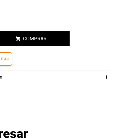
COMPRAR
 ITAÚ
ÍO
resar