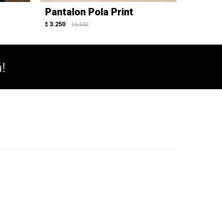
Pantalon Pola Print
Pantal
3.250
3.400
$
6.500
$
$
$