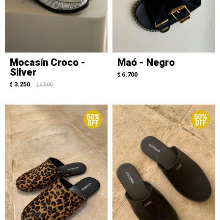
Mocasín Croco -
Maó - Negro
Silver
6.700
$
3.250
$
6.500
$