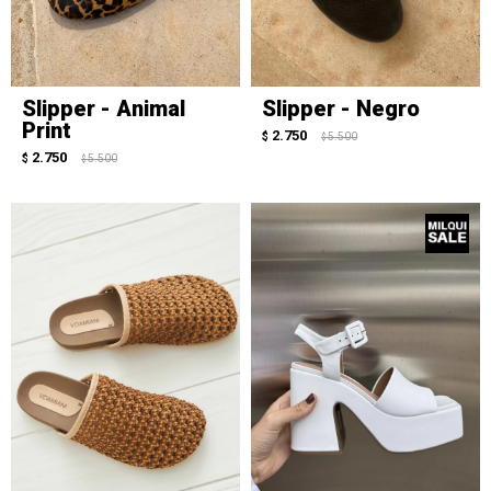
Slipper - Animal
Slipper - Negro
Print
2.750
$
5.500
$
2.750
$
5.500
$