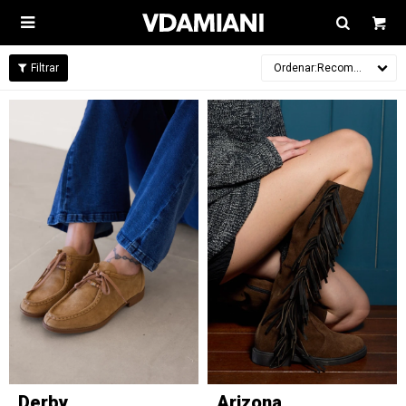

Recomendados
Derby
Arizona