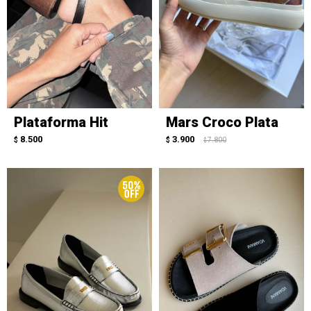
Plataforma Hit
Mars Croco Plata
8.500
3.900
$
$
7.800
$