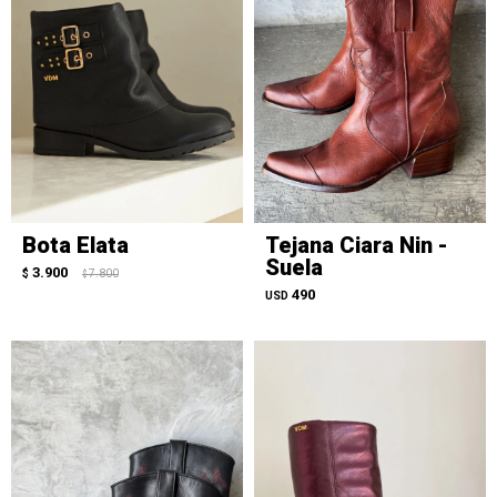
Bota Elata
Tejana Ciara Nin -
Suela
3.900
$
7.800
$
490
USD