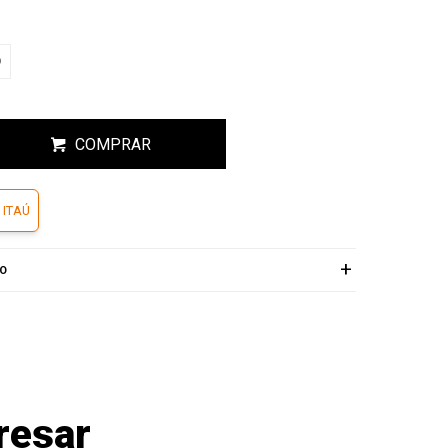
COMPRAR
 ITAÚ
ÍO
resar