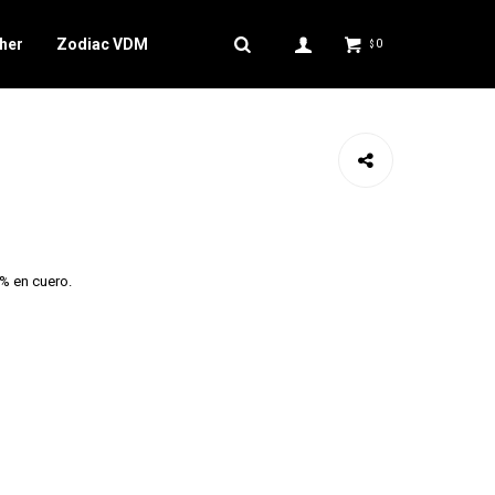
her
Zodiac VDM
0
$
% en cuero.