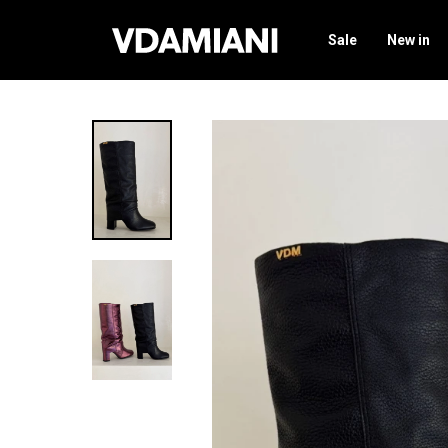
Sale
New in