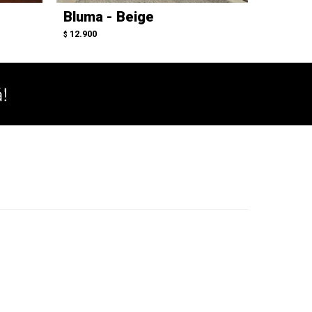
Bluma - Beige
Legen
12.900
13.800
$
$