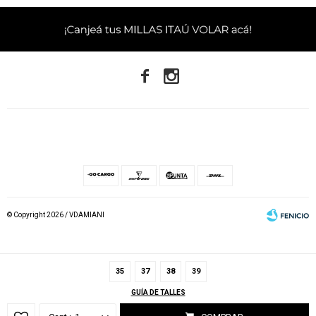


© Copyright 2026 / VDAMIANI
35
37
38
39
GUÍA DE TALLES
Fenicio