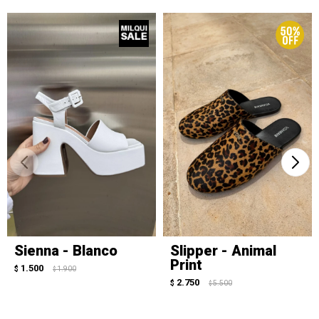
Sienna - Blanco
Slipper - Animal
Print
1.500
$
1.900
$
2.750
$
5.500
$