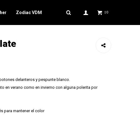
her
Zodiac VDM
0
$
late
 botones delanteros y pespunte blanco.
nto en verano como en invierno con alguna polerita por
és para mantener el color