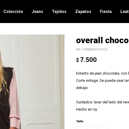
Colección
Jeans
Tejidos
Zapatos
Fiesta
Leat
overall choco
V38MAOV01CH
7.500
$
Enterito de jean chocolate, con
Corte vintage. Se puede usar ta
debajo.
Cuidados: lavar del lado del rev
Hecho en Uy
Talle: