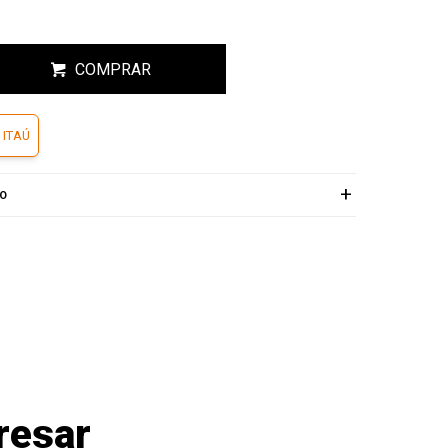
COMPRAR
 ITAÚ
ÍO
resar