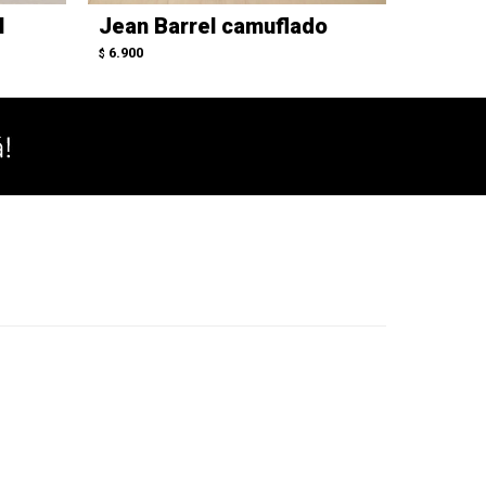
l
Jean Barrel camuflado
Jean B
6.900
6.900
$
$