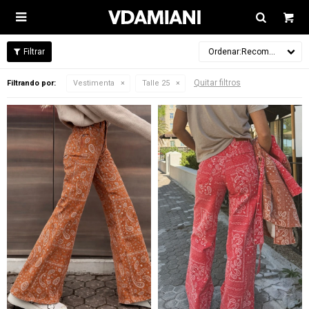

Recomendados
Quitar filtros
Filtrando por:
Vestimenta
Talle 25