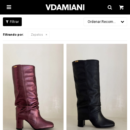

Recomendados
Filtrando por:
Zapatos