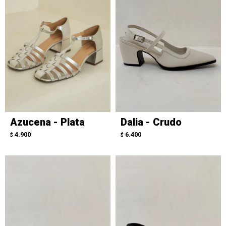
Azucena - Plata
Dalia - Crudo
4.900
6.400
$
$