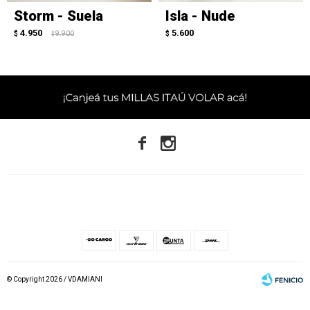
Storm - Suela
Isla - Nude
4.950
5.600
$
9.900
$
$


© Copyright 2026 / VDAMIANI