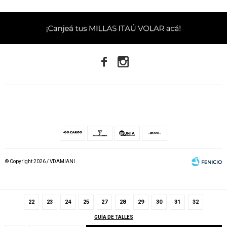


© Copyright 2026 / VDAMIANI
22
23
24
25
27
28
29
30
31
32
GUÍA DE TALLES