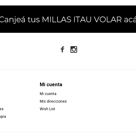


Mi cuenta
Mi cuenta
Mis direcciones
es
Wish List
mpra