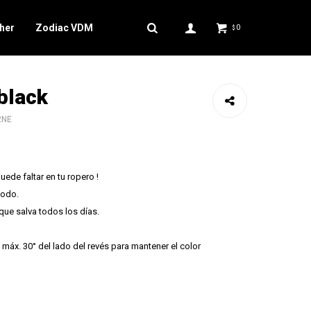
her
Zodiac VDM
0
$
 black
2NE
uede faltar en tu ropero !
modo.
 que salva todos los días.
máx. 30° del lado del revés para mantener el color