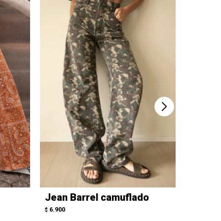
Jean Barrel camuflado
Overal
6.900
7.500
$
$