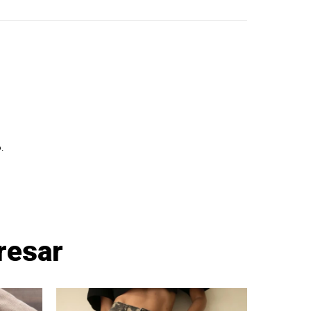
.
resar