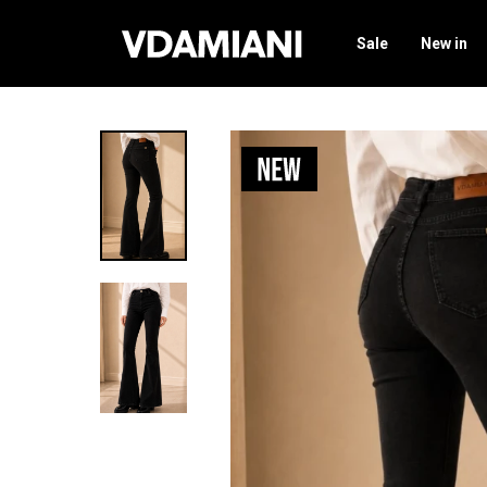
Sale
New in