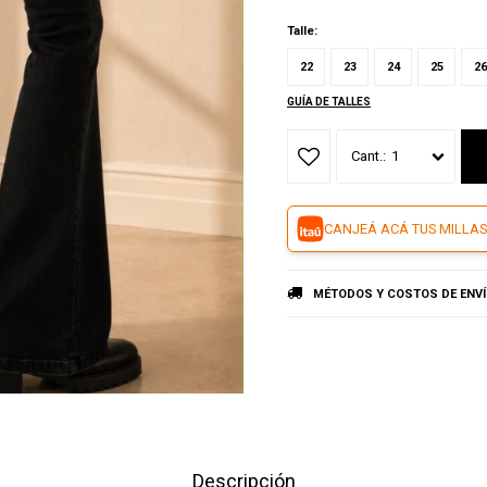
Talle:
22
23
24
25
26
GUÍA DE TALLES
1
CANJEÁ ACÁ TUS MILLAS
MÉTODOS Y COSTOS DE ENV
Descripción