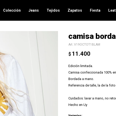
Colección
Jeans
Tejidos
Zapatos
Fiesta
Leat
camisa borda
V19OCTOT1BLAM
11.400
$
Edición limitada.
Camisa confeccionada 100% en 
Bordada a mano.
Referencia de talle, la de la foto 
Cuidados: lavar a mano, no retorc
Hecho en Uy
Variantes: