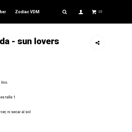
her
Zodiac VDM
0
$
da - sun lovers
lino.
es talle 1
er, ni secar al sol