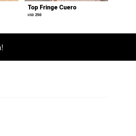
Top Fringe Cuero
Camisa
Negro
250
USD
650
USD