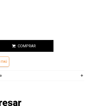
COMPRAR
 ITAÚ
ÍO
resar