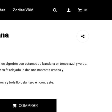
her
Zodiac VDM
0
$
ana
 en algodón con estampado bandana en tonos azul y verde.
su fit relajado le dan una impronta urbana y
s y y bolsillo delantero en contraste.
COMPRAR