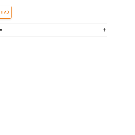
 ITAÚ
ÍO