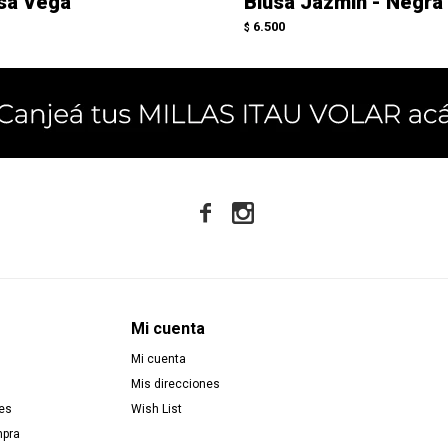
sa Vega
Blusa Jazmin - Negra
6.500
$


Mi cuenta
Mi cuenta
Mis direcciones
es
Wish List
mpra