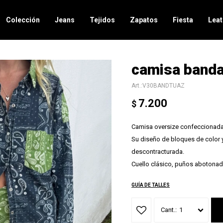
Colección
Jeans
Tejidos
Zapatos
Fiesta
Leat
camisa band
V30BANDTUAZ
7.200
$
Camisa oversize confeccionada
Su diseño de bloques de color y 
descontracturada.
Cuello clásico, puños abotonado
GUÍA DE TALLES
1