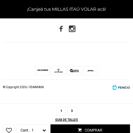


© Copyright 2026 / VDAMIANI
1
3
GUÍA DE TALLES
Fenicio
1
COMPRAR