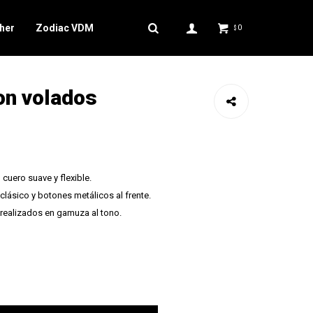
her
Zodiac VDM
0
$
on volados
uero suave y flexible.
clásico y botones metálicos al frente.
 realizados en gamuza al tono.