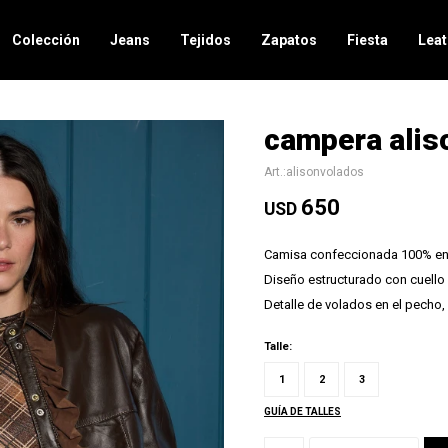
Colección
Jeans
Tejidos
Zapatos
Fiesta
Leat
campera alis
alisonvolados
650
USD
Camisa confeccionada 100% en c
Diseño estructurado con cuello 
Detalle de volados en el pecho,
Talle:
1
2
3
GUÍA DE TALLES