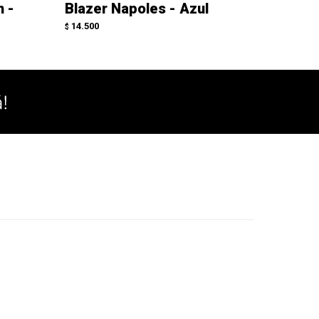
h -
Blazer Napoles - Azul
Blazer
14.500
14.500
$
$