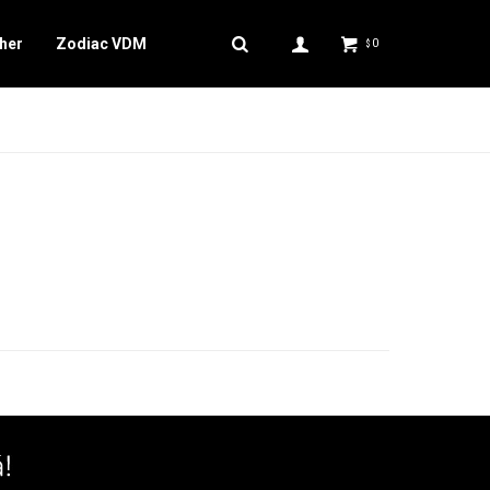
her
Zodiac VDM
0
$