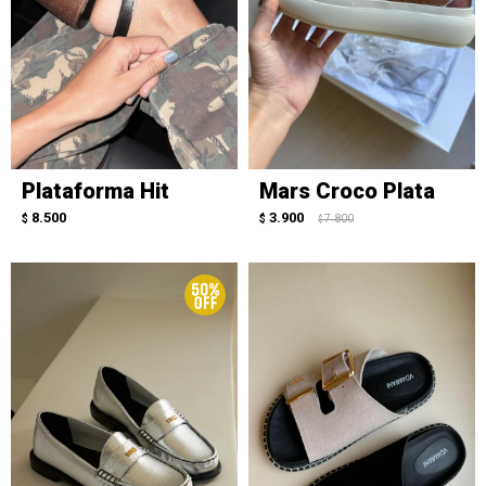
Plataforma Hit
Mars Croco Plata
8.500
3.900
$
$
7.800
$