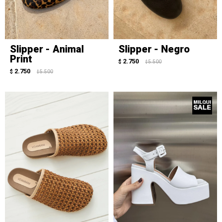
Slipper - Animal
Slipper - Negro
Print
2.750
$
5.500
$
2.750
$
5.500
$