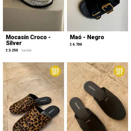
Mocasín Croco -
Maó - Negro
Silver
6.700
$
3.250
$
6.500
$