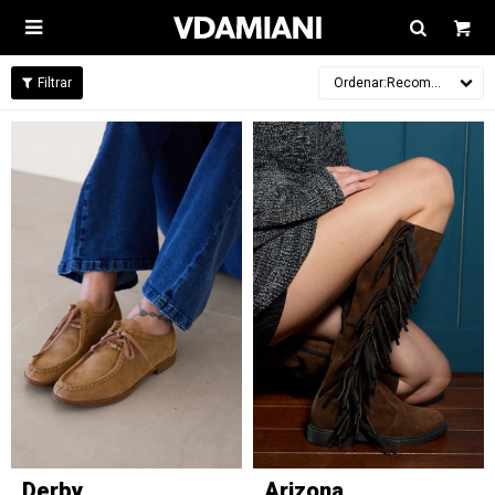

Recomendados
Derby
Arizona