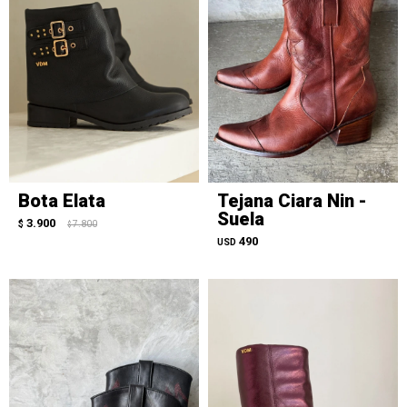
Bota Elata
Tejana Ciara Nin -
Suela
3.900
$
7.800
$
490
USD