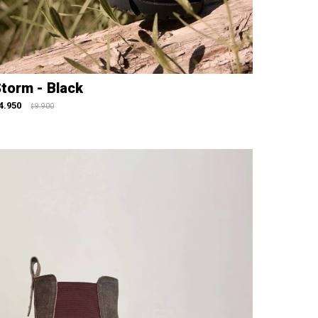
torm - Black
4.950
9.900
$