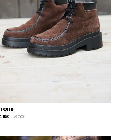
ronx
4.850
9.700
$