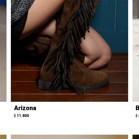
Arizona
B
11.800
$
$