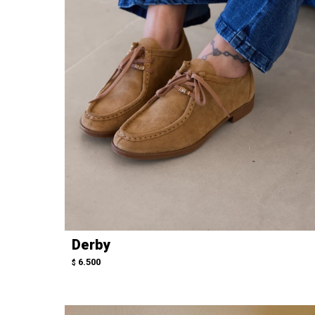
Derby
6.500
$