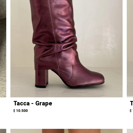
Tacca - Grape
T
10.500
$
$