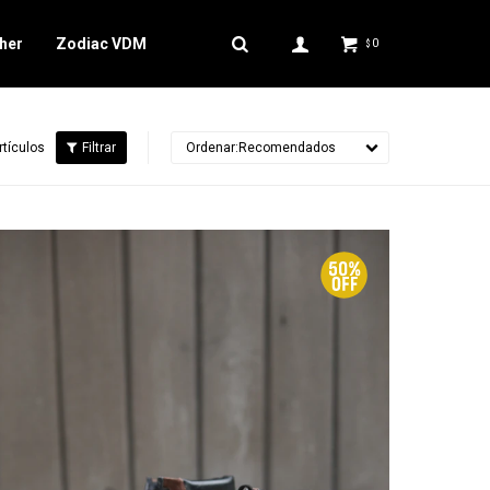
her
Zodiac VDM
0
$
rtículos
Recomendados