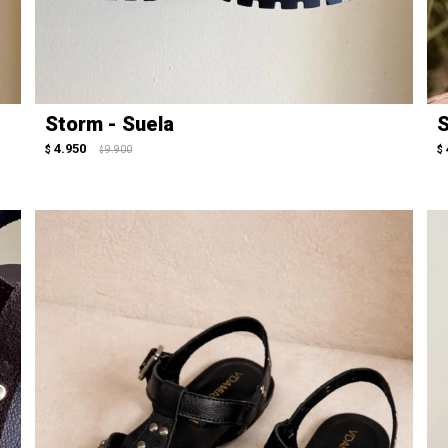
Storm - Suela
S
4.950
$
9.900
$
$