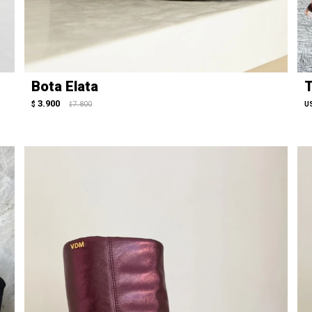
Bota Elata
T
3.900
$
7.800
U
$