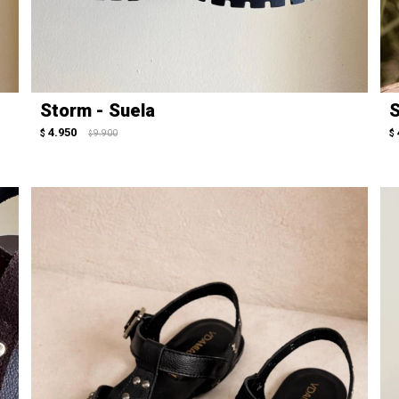
Storm - Suela
S
4.950
$
9.900
$
$