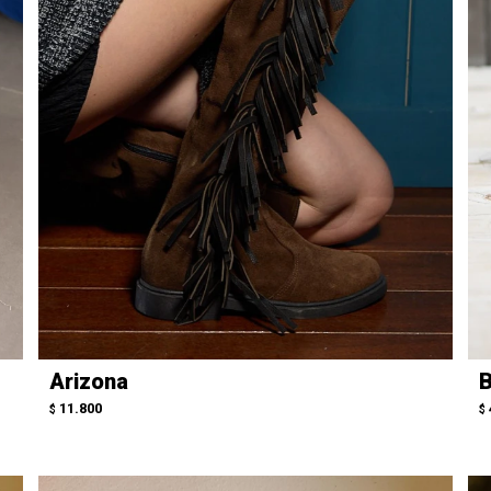
Arizona
B
11.800
$
$