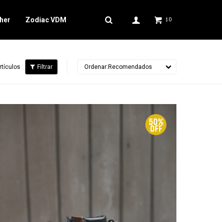
her
Zodiac VDM
0
$
rtículos
Recomendados