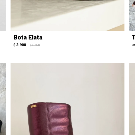
Bota Elata
T
3.900
$
7.800
U
$