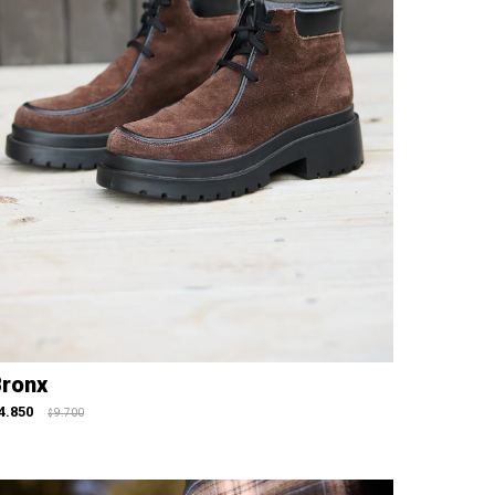
ronx
4.850
9.700
$