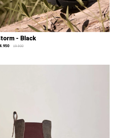
torm - Black
4.950
9.900
$