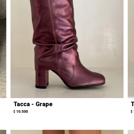
Tacca - Grape
T
10.500
$
$