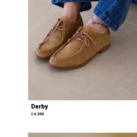
Derby
6.500
$