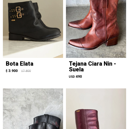
Bota Elata
Tejana Ciara Nin -
Suela
3.900
$
7.800
$
490
USD