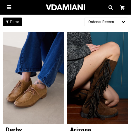

Recomendados
Derby
Arizona