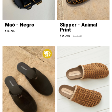
Maó - Negro
Slipper - Animal
Print
6.700
$
2.750
$
5.500
$