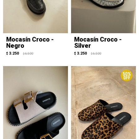
Mocasín Croco -
Mocasín Croco -
Negro
Silver
3.250
3.250
$
6.500
$
6.500
$
$