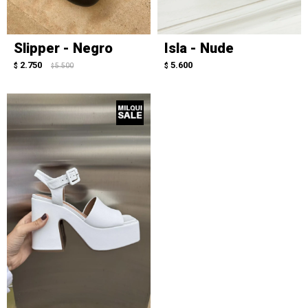
Slipper - Negro
Isla - Nude
2.750
5.600
$
5.500
$
$