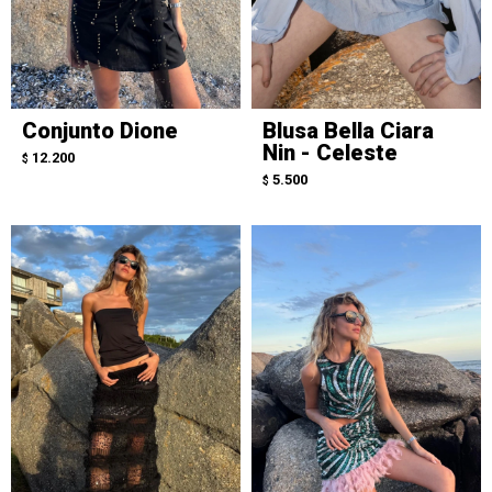
Conjunto Dione
Blusa Bella Ciara
Nin - Celeste
12.200
$
5.500
$