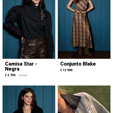
Camisa Star -
Conjunto Blake
Negra
12.900
$
2.750
$
5.500
$