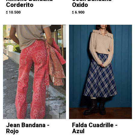
Corderito
Oxido
10.500
6.900
$
$
Jean Bandana -
Falda Cuadrille -
Rojo
Azul