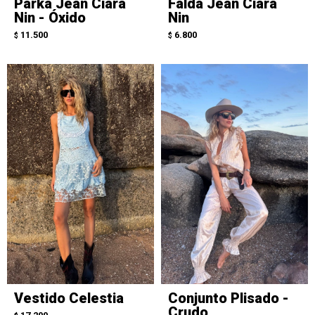
Parka Jean Ciara
Falda Jean Ciara
Nin - Óxido
Nin
11.500
6.800
$
$
Vestido Celestia
Conjunto Plisado -
Crudo