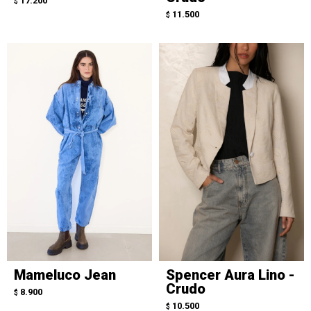
17.200
$
11.500
$
Mameluco Jean
Spencer Aura Lino -
Crudo
8.900
$
10.500
$