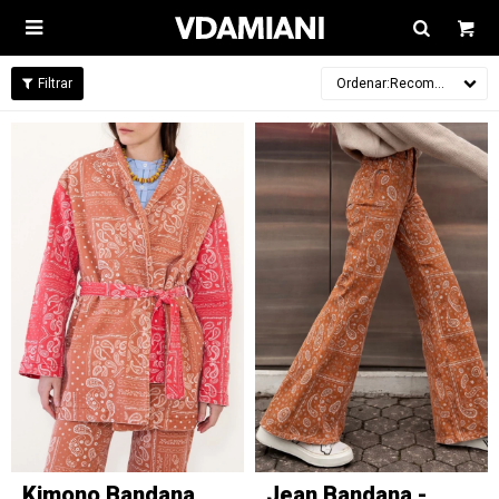

Recomendados
Kimono Bandana
Jean Bandana -