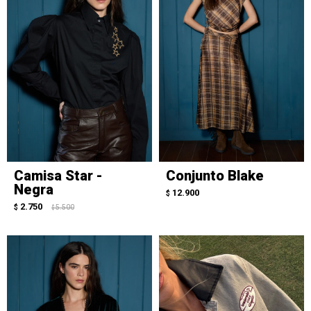
Camisa Star -
Conjunto Blake
Negra
12.900
$
2.750
$
5.500
$