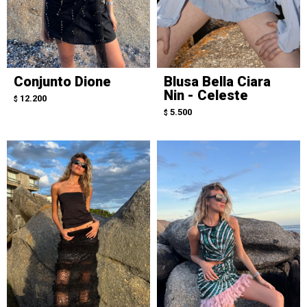
Conjunto Dione
Blusa Bella Ciara
Nin - Celeste
12.200
$
5.500
$