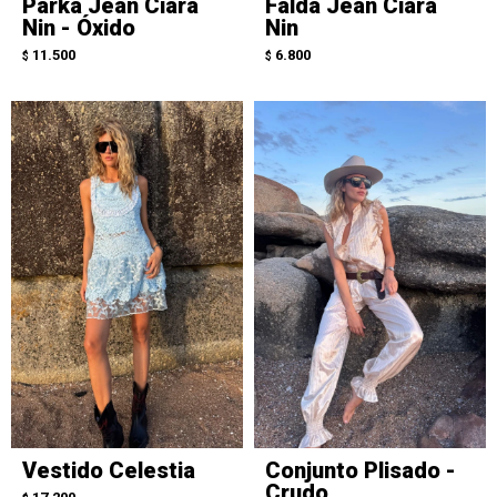
Parka Jean Ciara
Falda Jean Ciara
Nin - Óxido
Nin
11.500
6.800
$
$
Vestido Celestia
Conjunto Plisado -
Crudo