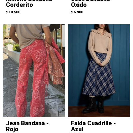
Corderito
Oxido
10.500
6.900
$
$
Jean Bandana -
Falda Cuadrille -
Rojo
Azul