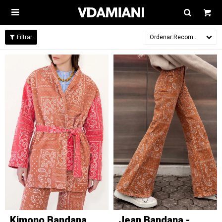

Recomendados
Kimono Bandana
Jean Bandana -