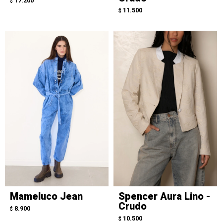
17.200
$
11.500
$
Mameluco Jean
Spencer Aura Lino -
Crudo
8.900
$
10.500
$