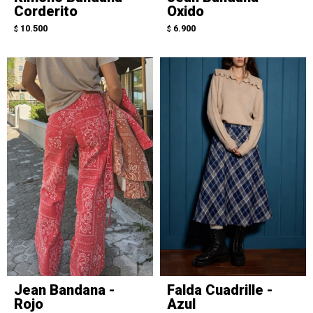
Corderito
Oxido
10.500
6.900
$
$
Jean Bandana -
Falda Cuadrille -
Rojo
Azul