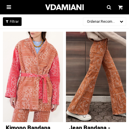

Recomendados
Kimono Bandana
Jean Bandana -