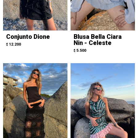
Conjunto Dione
Blusa Bella Ciara
Nin - Celeste
12.200
$
5.500
$