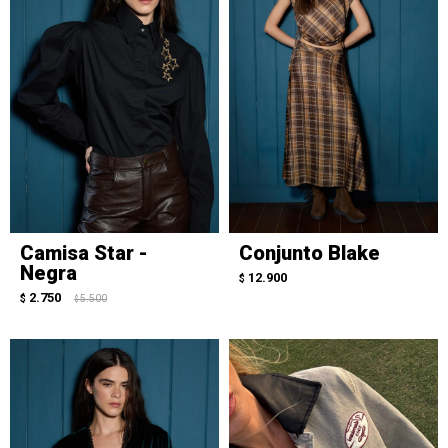
Camisa Star -
Conjunto Blake
Negra
12.900
$
2.750
$
5.500
$