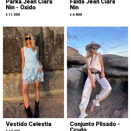
Parka Jean Ciara
Falda Jean Ciara
Nin - Óxido
Nin
11.500
6.800
$
$
Vestido Celestia
Conjunto Plisado -
Crudo