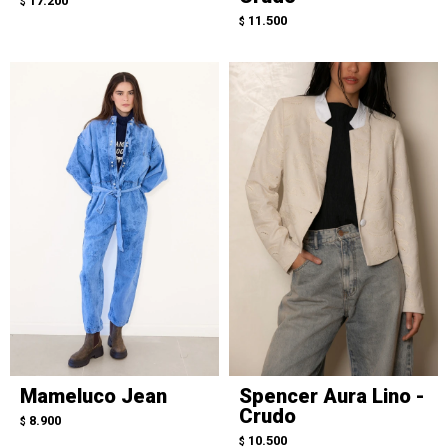
17.200
$
11.500
$
Mameluco Jean
Spencer Aura Lino -
Crudo
8.900
$
10.500
$