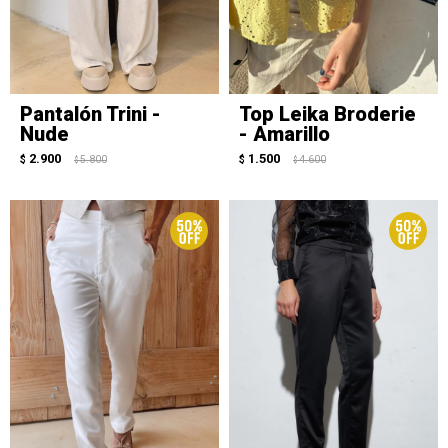
Pantalón Trini -
Top Leika Broderie
Nude
- Amarillo
2.900
1.500
$
5.800
$
4.600
$
$