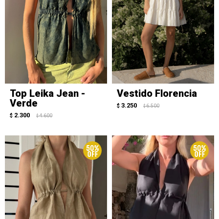
Top Leika Jean -
Vestido Florencia
Verde
3.250
$
6.500
$
2.300
$
4.600
$