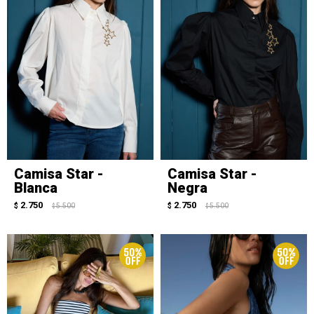
Camisa Star -
Camisa Star -
Blanca
Negra
2.750
2.750
$
5.500
$
5.500
$
$