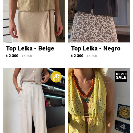
Top Leika - Beige
Top Leika - Negro
2.300
2.300
$
4.600
$
4.600
$
$