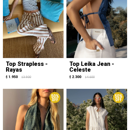
Top Strapless -
Top Leika Jean -
Rayas
Celeste
1.950
2.300
$
3.900
$
4.600
$
$