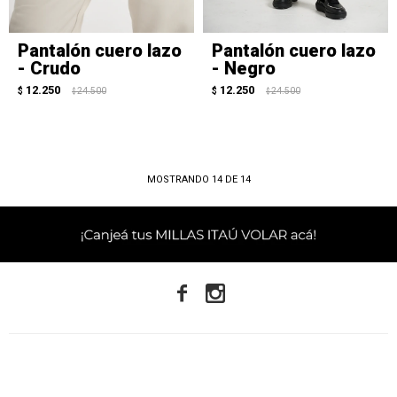
Pantalón cuero lazo
Pantalón cuero lazo
- Crudo
- Negro
12.250
12.250
$
24.500
$
24.500
$
$
MOSTRANDO
14
DE
14

