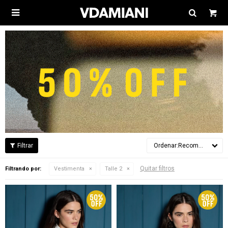

Recomendados
Quitar filtros
Filtrando por:
Vestimenta
Talle 2