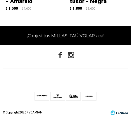
- Amarillo
tusor - Negra
1.500
1.800
$
4.600
$
3.600
$
$


© Copyright 2026 / VDAMIANI