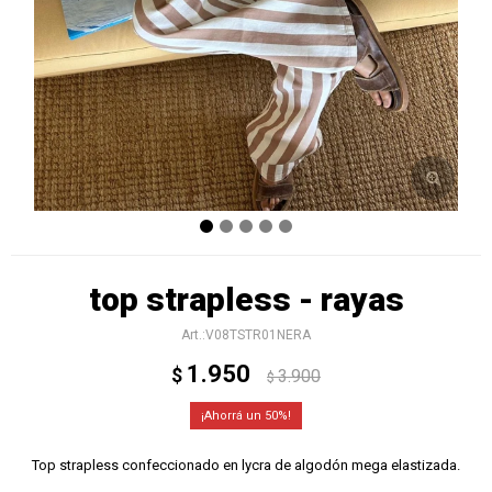
top strapless - rayas
V08TSTR01NERA
1.950
$
3.900
$
50
Top strapless confeccionado en lycra de algodón mega elastizada.