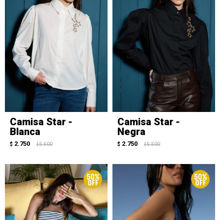
Camisa Star -
Camisa Star -
Blanca
Negra
2.750
2.750
$
5.500
$
5.500
$
$