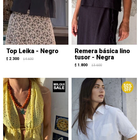
Top Leika - Negro
Remera básica lino
tusor - Negra
2.300
$
4.600
$
1.800
$
3.600
$