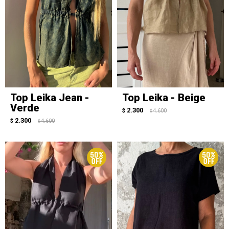
Top Leika Jean -
Top Leika - Beige
Verde
2.300
$
4.600
$
2.300
$
4.600
$