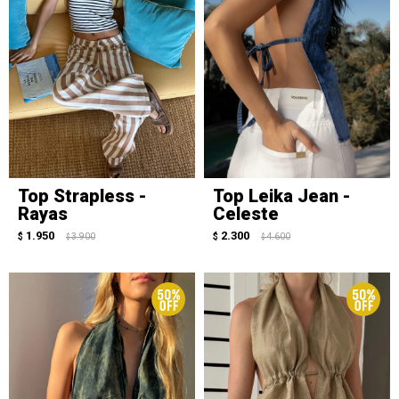
Top Strapless -
Top Leika Jean -
Rayas
Celeste
1.950
2.300
$
3.900
$
4.600
$
$