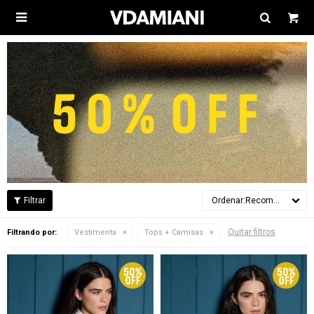

Recomendados
Quitar filtros
Filtrando por:
Vestimenta
Tops + Camisas