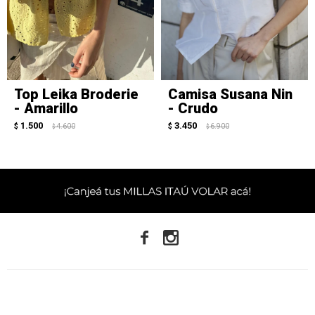
Top Leika Broderie
Camisa Susana Nin
- Amarillo
- Crudo
1.500
3.450
$
4.600
$
6.900
$
$

