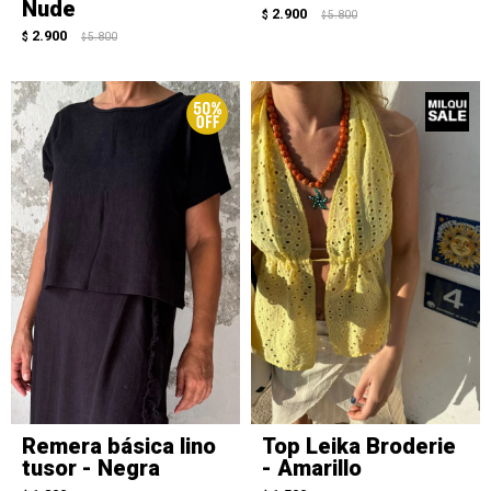
Nude
2.900
$
5.800
$
2.900
$
5.800
$
Remera básica lino
Top Leika Broderie
tusor - Negra
- Amarillo