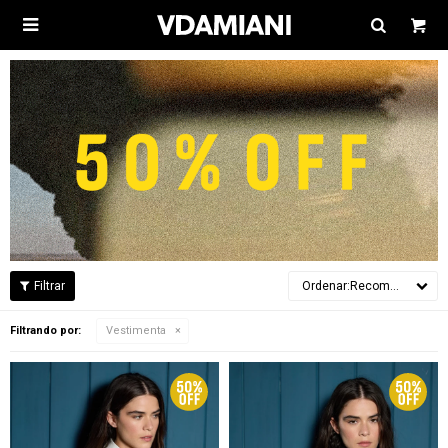

Recomendados
Filtrando por:
Vestimenta