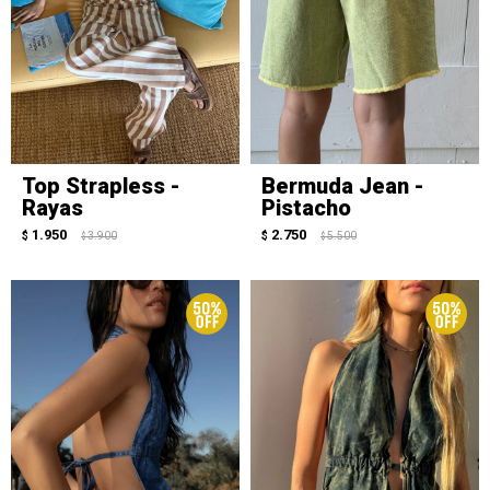
Top Strapless -
Bermuda Jean -
Rayas
Pistacho
1.950
2.750
$
3.900
$
5.500
$
$