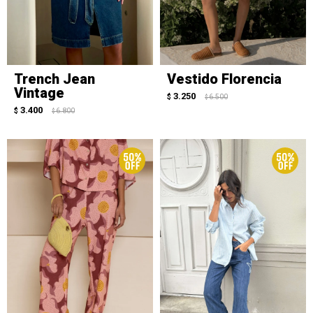
Trench Jean
Vestido Florencia
Vintage
3.250
$
6.500
$
3.400
$
6.800
$