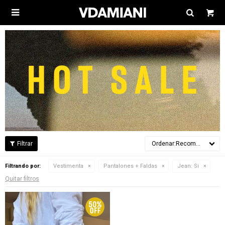

Recomendados
Filtrando por:
Vestimenta
Pantalones + Faldas
Jean:
Si
Quitar filtros