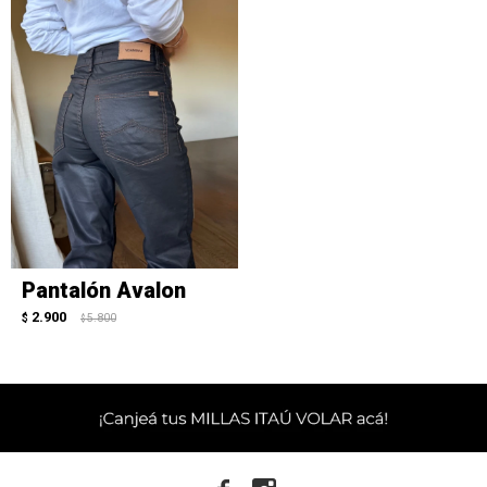
Pantalón Avalon
2.900
$
5.800
$