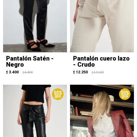
Pantalón Satén -
Pantalón cuero lazo
Negro
- Crudo
3.400
12.250
$
6.800
$
24.500
$
$