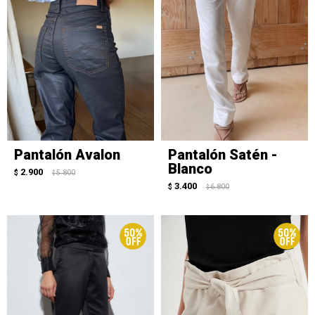
Pantalón Avalon
Pantalón Satén -
Blanco
2.900
$
5.800
$
3.400
$
6.800
$