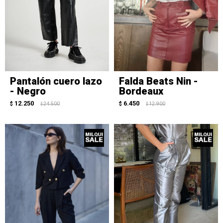
Pantalón cuero lazo
Falda Beats Nin -
- Negro
Bordeaux
12.250
6.450
$
24.500
$
12.900
$
$