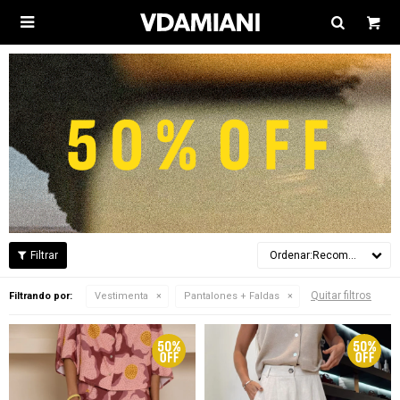

Recomendados
Quitar filtros
Filtrando por:
Vestimenta
Pantalones + Faldas