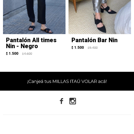
Pantalón All times
Pantalón Bar Nin
Nin - Negro
1.500
$
9.400
$
1.500
$
4.600
$

