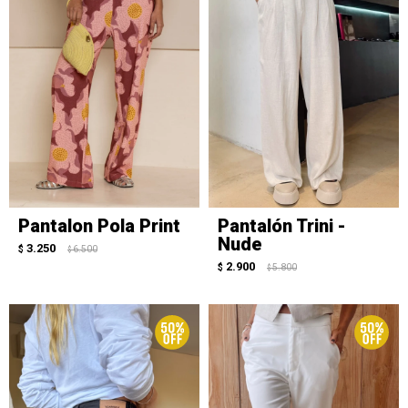
Pantalon Pola Print
Pantalón Trini -
Nude
3.250
$
6.500
$
2.900
$
5.800
$