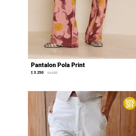
Pantalon Pola Print
3.250
$
6.500
$