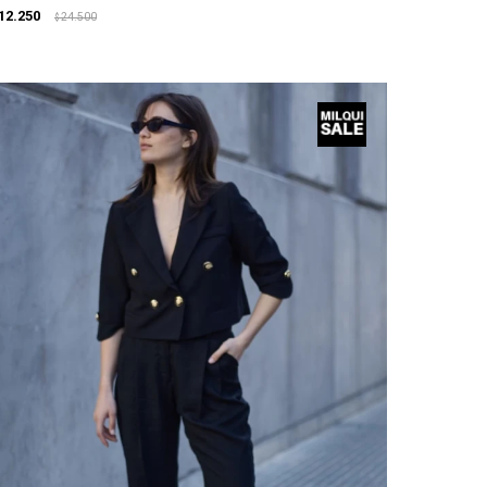
12.250
24.500
$