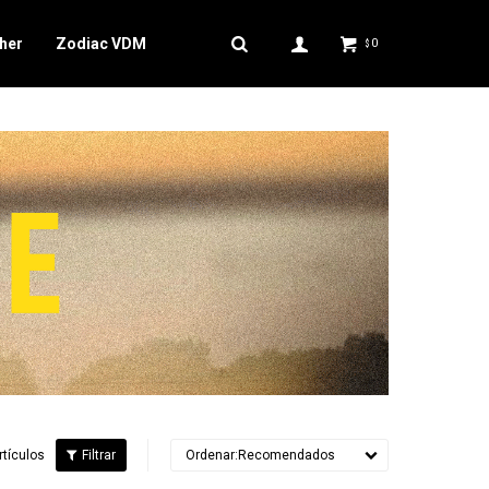
her
Zodiac VDM
0
$
rtículos
Recomendados