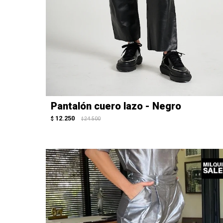
Pantalón cuero lazo - Negro
12.250
$
24.500
$