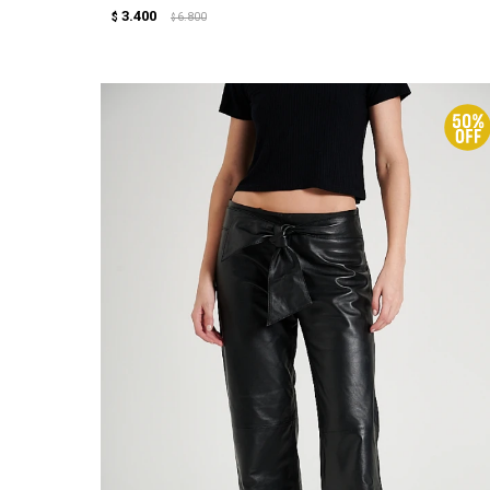
3.400
$
6.800
$