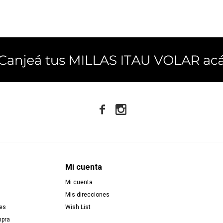


Mi cuenta
Mi cuenta
Mis direcciones
es
Wish List
mpra