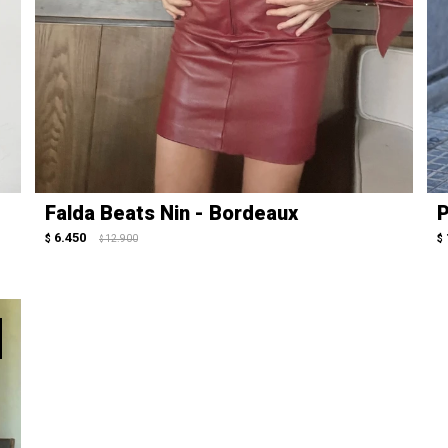
Falda Beats Nin - Bordeaux
P
6.450
$
12.900
$
$