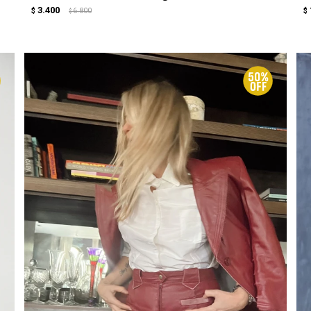
3.400
$
6.800
$
$