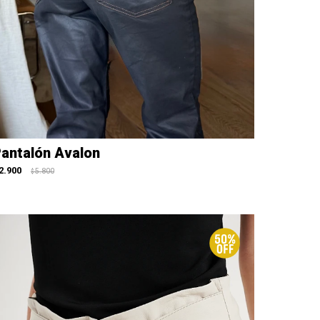
antalón Avalon
2.900
5.800
$