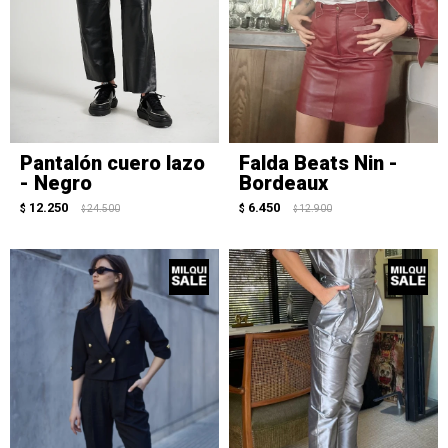
Pantalón cuero lazo
Falda Beats Nin -
- Negro
Bordeaux
12.250
6.450
$
24.500
$
12.900
$
$