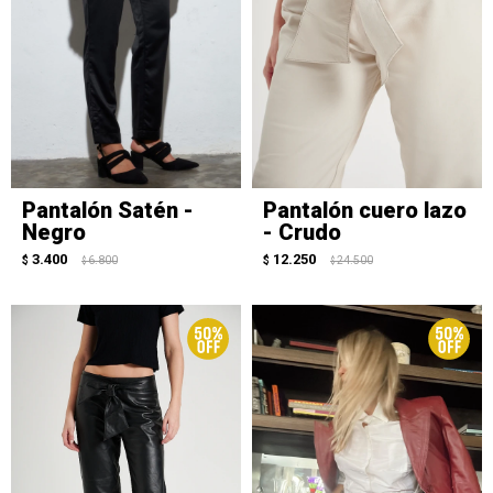
Pantalón Satén -
Pantalón cuero lazo
Negro
- Crudo
3.400
12.250
$
6.800
$
24.500
$
$