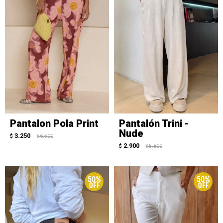
Pantalon Pola Print
Pantalón Trini -
Nude
3.250
$
6.500
$
2.900
$
5.800
$