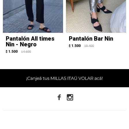
Pantalón All times
Pantalón Bar Nin
Nin - Negro
1.500
$
9.400
$
1.500
$
4.600
$

