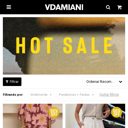

Recomendados
Quitar filtros
Filtrando por:
Vestimenta
Pantalones + Faldas