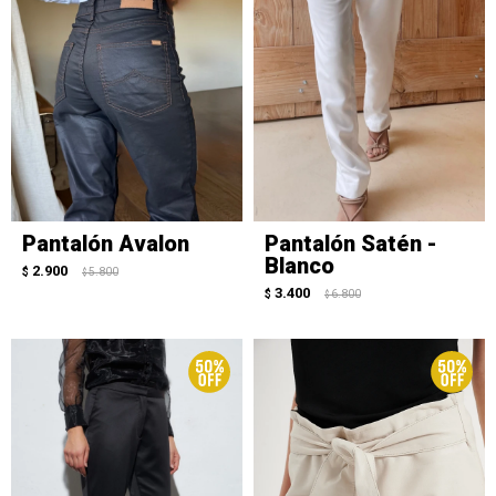
Pantalón Avalon
Pantalón Satén -
Blanco
2.900
$
5.800
$
3.400
$
6.800
$