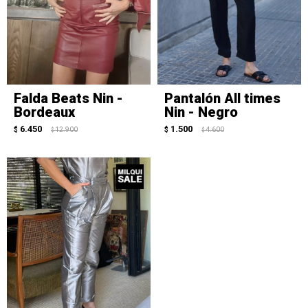
Falda Beats Nin -
Pantalón All times
Bordeaux
Nin - Negro
6.450
1.500
$
12.900
$
4.600
$
$