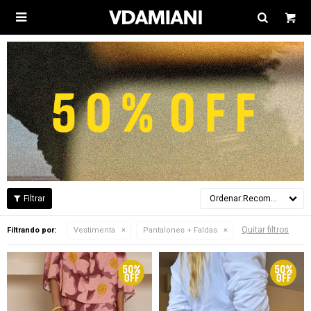

Recomendados
Quitar filtros
Filtrando por:
Vestimenta
Pantalones + Faldas