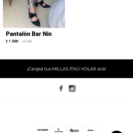
Pantalón Bar Nin
1.500
$
9.400
$

