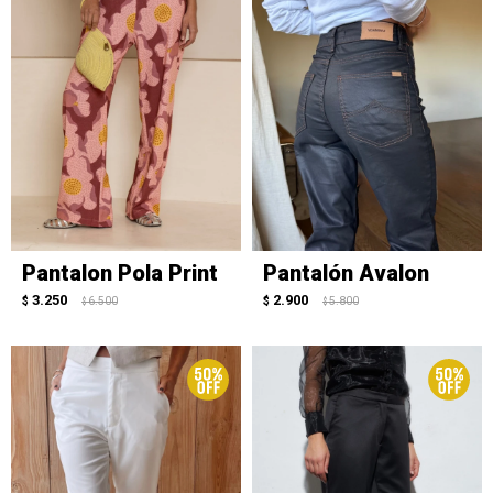
Pantalon Pola Print
Pantalón Avalon
3.250
2.900
$
6.500
$
5.800
$
$