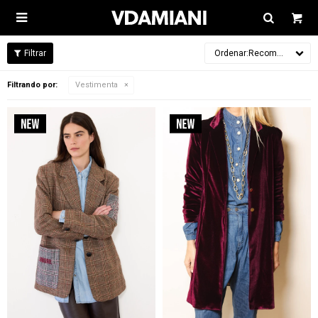

Recomendados
Filtrando por:
Vestimenta