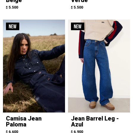
5.500
5.500
$
$
Camisa Jean
Jean Barrel Leg -
Paloma
Azul
6.600
6.900
$
$