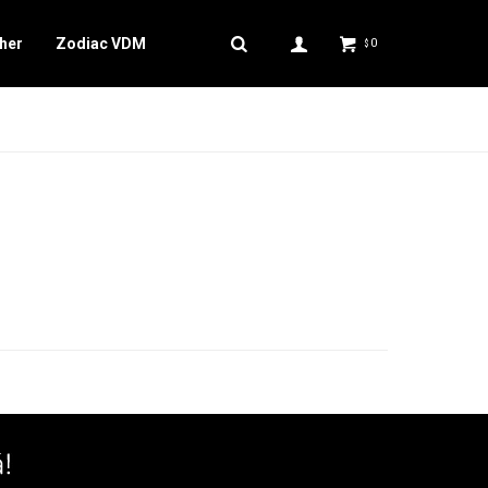
her
Zodiac VDM
0
$