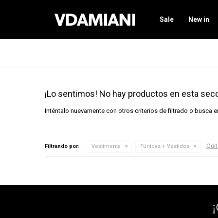
Sale
New in
¡Lo sentimos! No hay productos en esta secc
Inténtalo nuevamente con otros criterios de filtrado o busca 
Quit
Filtrando por:
Vestimenta
Túnicas + Vestidos