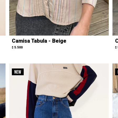
Camisa Tabula - Beige
C
5.500
$
$