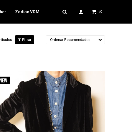
her
Zodiac VDM
0
$
rtículos
Recomendados