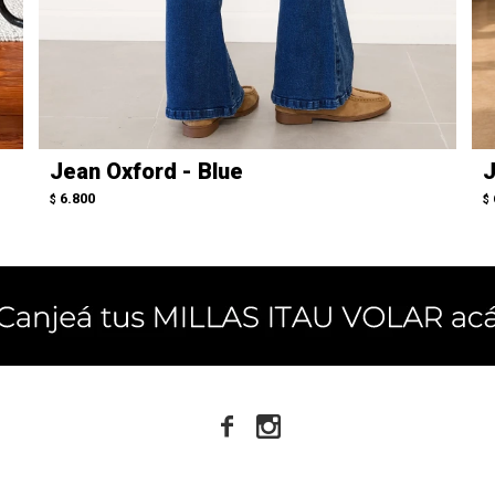
Jean Oxford - Blue
J
6.800
$
$

