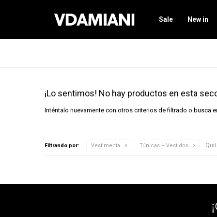
Sale
New in
¡Lo sentimos! No hay productos en esta secc
Inténtalo nuevamente con otros criterios de filtrado o busca 
Quit
Filtrando por:
Vestimenta
Túnicas + Vestidos