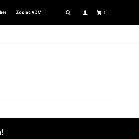
her
Zodiac VDM
0
$