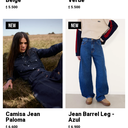
5.500
5.500
$
$
Camisa Jean
Jean Barrel Leg -
Paloma
Azul
6.600
6.900
$
$