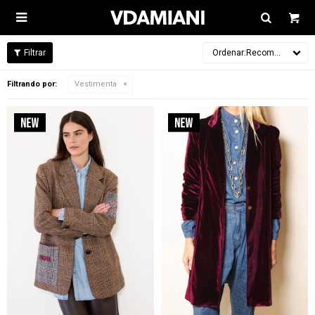

Recomendados
Filtrando por:
Vestimenta