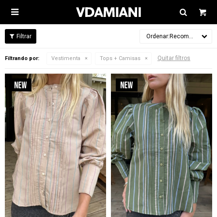

Recomendados
Quitar filtros
Filtrando por:
Vestimenta
Tops + Camisas